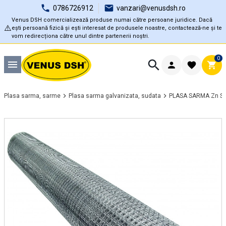
0786726912
vanzari@venusdsh.ro
Venus DSH comercializează produse numai către persoane juridice. Dacă
⚠️
ești persoană fizică și ești interesat de produsele noastre, contactează-ne și te
vom redirecționa către unul dintre partenerii noștri.
0
Plasa sarma, sarme
Plasa sarma galvanizata, sudata
PLASA SARMA Zn SU