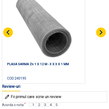
PLASA SARMA Zn 1 X 12 M - 3 X 3 X 1 MM
COD:
240195
Review-uri
Fii primul care scrie un review
*
Acorda o nota
1
2
3
4
5