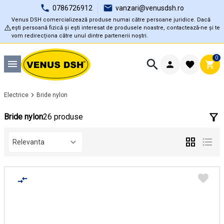
0786726912
vanzari@venusdsh.ro
Venus DSH comercializează produse numai către persoane juridice. Dacă
⚠️
ești persoană fizică și ești interesat de produsele noastre, contactează-ne și te
vom redirecționa către unul dintre partenerii noștri.
0
Electrice
Bride nylon
Bride nylon
26 produse