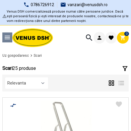
0786726912
vanzari@venusdsh.ro
Venus DSH comercializează produse numai către persoane juridice. Dacă
⚠️
ești persoană fizică și ești interesat de produsele noastre, contactează-ne și te
vom redirecționa către unul dintre partenerii noștri.
0
Uz gospodaresc
Scari
Scari
25 produse