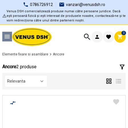
0786726912
vanzari@venusdsh.ro
Venus DSH comercializează produse numai către persoane juridice. Dacă
⚠️
ești persoană fizică și ești interesat de produsele noastre, contactează-ne și te
vom redirecționa către unul dintre partenerii noștri.
0
Elemente fixare si asamblare
Ancore
Ancore
2 produse