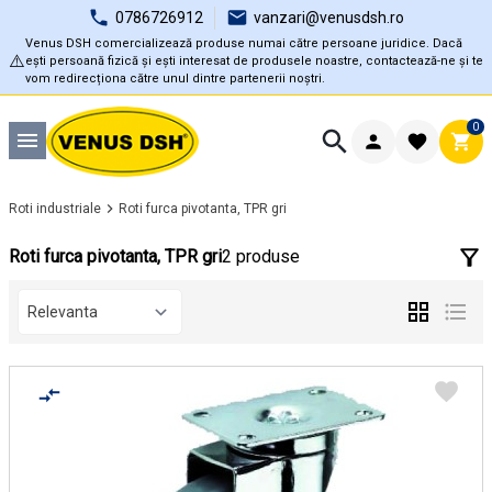
0786726912
vanzari@venusdsh.ro
Venus DSH comercializează produse numai către persoane juridice. Dacă
⚠️
ești persoană fizică și ești interesat de produsele noastre, contactează-ne și te
vom redirecționa către unul dintre partenerii noștri.
0
Roti industriale
Roti furca pivotanta, TPR gri
Roti furca pivotanta, TPR gri
2 produse