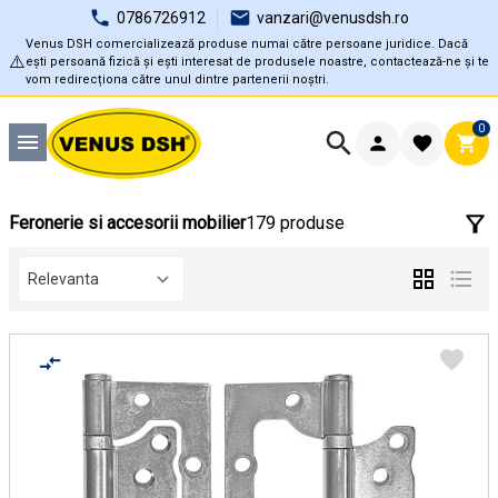
0786726912
vanzari@venusdsh.ro
Venus DSH comercializează produse numai către persoane juridice. Dacă
⚠️
ești persoană fizică și ești interesat de produsele noastre, contactează-ne și te
vom redirecționa către unul dintre partenerii noștri.
0
Feronerie si accesorii mobilier
179 produse