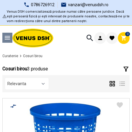
0786726912
vanzari@venusdsh.ro
Venus DSH comercializează produse numai către persoane juridice. Dacă
⚠️
ești persoană fizică și ești interesat de produsele noastre, contactează-ne și te
vom redirecționa către unul dintre partenerii noștri.
0
Curatenie
Cosuri birou
Cosuri birou
3 produse