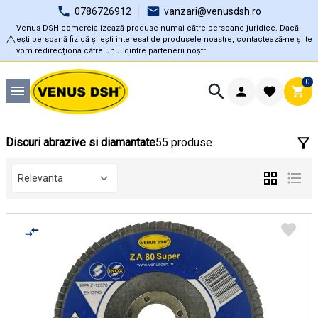
0786726912
vanzari@venusdsh.ro
Venus DSH comercializează produse numai către persoane juridice. Dacă
⚠️
ești persoană fizică și ești interesat de produsele noastre, contactează-ne și te
vom redirecționa către unul dintre partenerii noștri.
0
Discuri abrazive si diamantate
55 produse