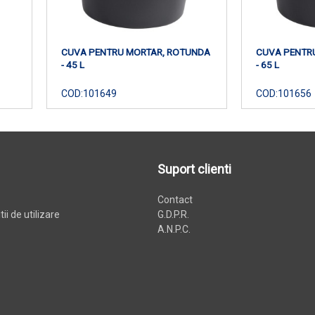
CUVA PENTRU MORTAR, ROTUNDA
CUVA PENTR
- 45 L
- 65 L
COD:
101649
COD:
101656
Suport clienti
Contact
ii de utilizare
G.D.P.R.
A.N.P.C.