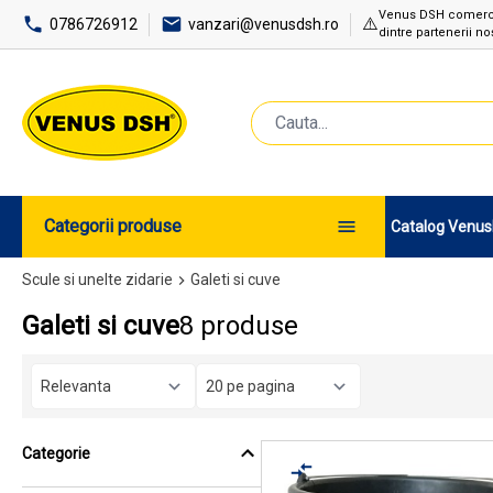
Venus DSH comercial
⚠️
0786726912
vanzari@venusdsh.ro
dintre partenerii noș
Categorii produse
Catalog Venu
Scule si unelte zidarie
Galeti si cuve
Galeti si cuve
8 produse
Categorie