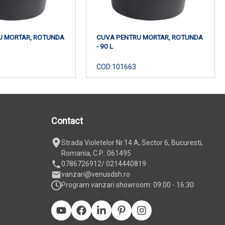
U MORTAR, ROTUNDA
CUVA PENTRU MORTAR, ROTUNDA
- 90 L
COD:
101663
Contact
Strada Violetelor Nr.14 A, Sector 6, Bucuresti,
Romania, C.P.: 061495
0786726912
/ 0214440819
vanzari@venusdsh.ro
Program vanzari showroom: 09:00 - 16:30