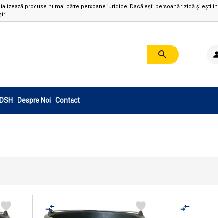
izează produse numai către persoane juridice. Dacă ești persoană fizică și ești in
tri.
sDSH
Despre Noi
Contact