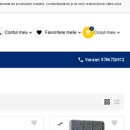
teresat de produsele noastre, contactează-ne și te vom redirecționa către unul
0
Contul meu
Favoritele mele
Cosul meu
Vanzari: 0786726912