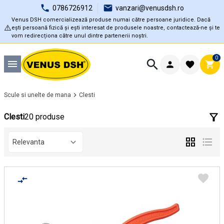
0786726912
vanzari@venusdsh.ro
Venus DSH comercializează produse numai către persoane juridice. Dacă
⚠️
ești persoană fizică și ești interesat de produsele noastre, contactează-ne și te
vom redirecționa către unul dintre partenerii noștri.
0
Scule si unelte de mana
Clesti
Clesti
20 produse