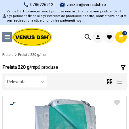
0786726912
vanzari@venusdsh.ro
Venus DSH comercializează produse numai către persoane juridice. Dacă
⚠️
ești persoană fizică și ești interesat de produsele noastre, contactează-ne și te
vom redirecționa către unul dintre partenerii noștri.
0
Prelata
Prelata 220 g/mp
Prelata 220 g/mp
6 produse