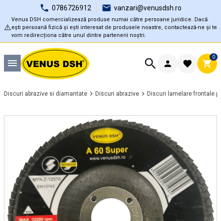
0786726912
vanzari@venusdsh.ro
Venus DSH comercializează produse numai către persoane juridice. Dacă
⚠️
ești persoană fizică și ești interesat de produsele noastre, contactează-ne și te
vom redirecționa către unul dintre partenerii noștri.
0
Discuri abrazive si diamantate
Discuri abrazive
Discuri lamelare frontale p