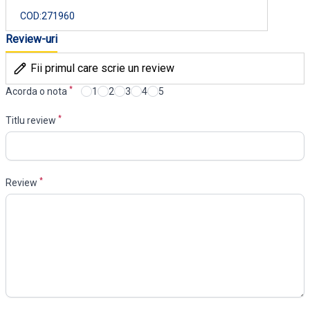
COD:
271960
Review-uri
Fii primul care scrie un review
*
Acorda o nota
1
2
3
4
5
*
Titlu review
*
Review