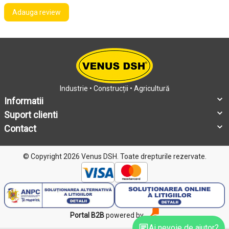
Adauga review
Industrie • Construcții • Agricultură
Informatii
Suport clienti
Contact
© Copyright 2026 Venus DSH.
Toate drepturile rezervate.
Portal B2B
powered by
Ai nevoie de ajutor?