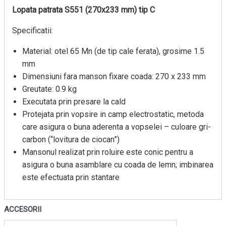
Lopata patrata S551 (270x233 mm) tip C
Specificatii:
Material: otel 65 Mn (de tip cale ferata), grosime 1.5
mm
Dimensiuni fara manson fixare coada: 270 x 233 mm
Greutate: 0.9 kg
Executata prin presare la cald
Protejata prin vopsire in camp electrostatic, metoda
care asigura o buna aderenta a vopselei – culoare gri-
carbon (“lovitura de ciocan”)
Mansonul realizat prin roluire este conic pentru a
asigura o buna asamblare cu coada de lemn; imbinarea
este efectuata prin stantare
ACCESORII