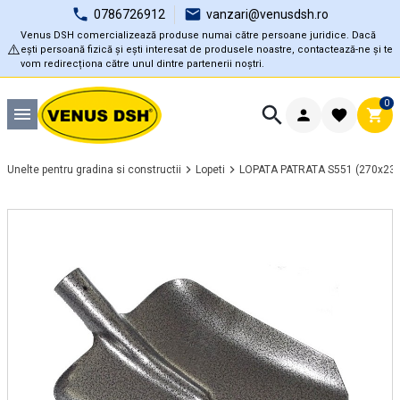
0786726912
vanzari@venusdsh.ro
Venus DSH comercializează produse numai către persoane juridice. Dacă
⚠️
ești persoană fizică și ești interesat de produsele noastre, contactează-ne și te
vom redirecționa către unul dintre partenerii noștri.
0
Unelte pentru gradina si constructii
Lopeti
LOPATA PATRATA S551 (270x233