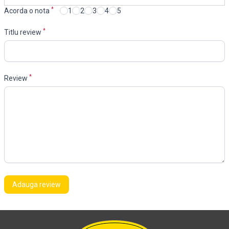
*
Acorda o nota
1
2
3
4
5
*
Titlu review
*
Review
Adauga review