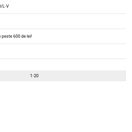
0/L-V
 peste 600 de lei!
1-20