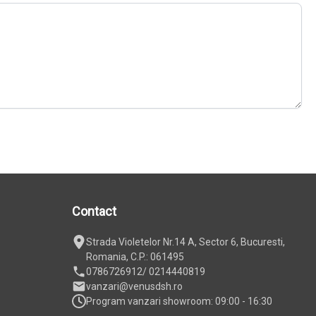
Contact
Strada Violetelor Nr.14 A, Sector 6, Bucuresti,
Romania, C.P.: 061495
0786726912
/ 0214440819
vanzari@venusdsh.ro
Program vanzari showroom: 09:00 - 16:30