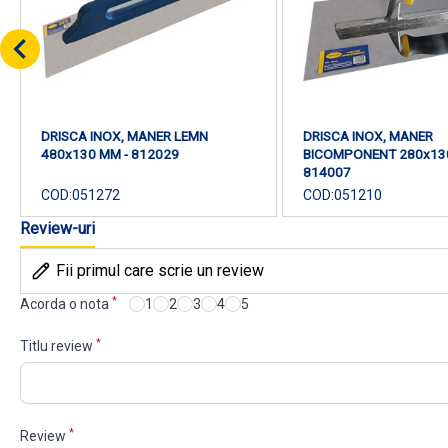
DRISCA INOX, MANER LEMN
DRISCA INOX, MANER
480x130 MM - 812029
BICOMPONENT 280x130
814007
COD:
051272
COD:
051210
Review-uri
Fii primul care scrie un review
*
Acorda o nota
1
2
3
4
5
*
Titlu review
*
Review