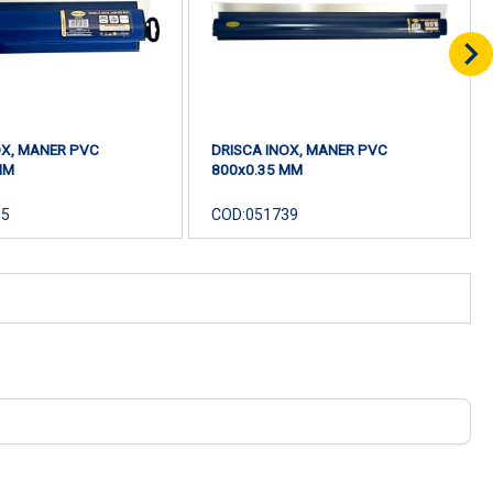
OX, MANER PVC
DRISCA INOX, MANER PVC
MM
800x0.35 MM
15
COD:
051739