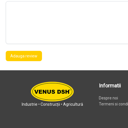
Adauga review
Informatii
Despre noi
Termeni si condit
Industrie • Construcții • Agricultură