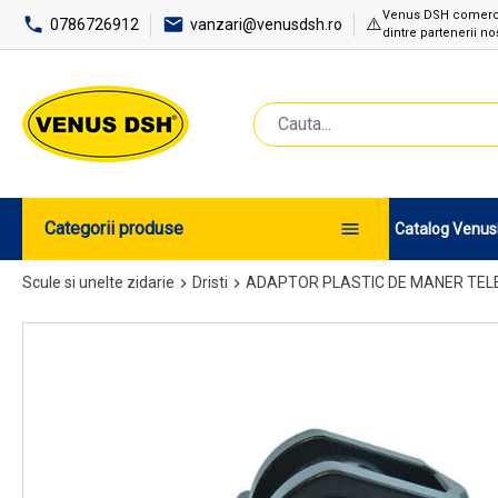
Venus DSH comercial
⚠️
0786726912
vanzari@venusdsh.ro
dintre partenerii noș
Categorii produse
Catalog Venu
Scule si unelte zidarie
Dristi
ADAPTOR PLASTIC DE MANER TELE