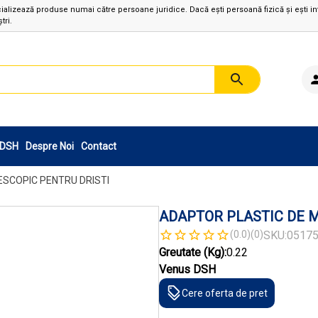
izează produse numai către persoane juridice. Dacă ești persoană fizică și ești in
tri.
sDSH
Despre Noi
Contact
SCOPIC PENTRU DRISTI
ADAPTOR PLASTIC DE 
(0.0)
(0)
SKU:
0517
Greutate (Kg):
0.22
Venus DSH
Cere oferta de pret