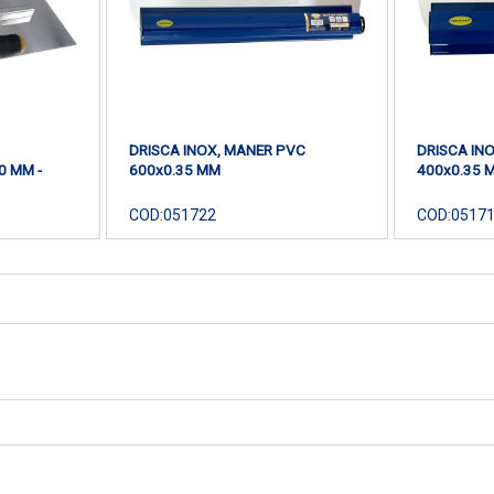
DRISCA INOX, MANER PVC
DRISCA IN
 MM -
600x0.35 MM
400x0.35 
COD:
051722
COD:
0517