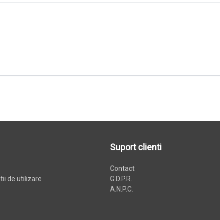
Suport clienti
Contact
ii de utilizare
G.D.P.R.
A.N.P.C.