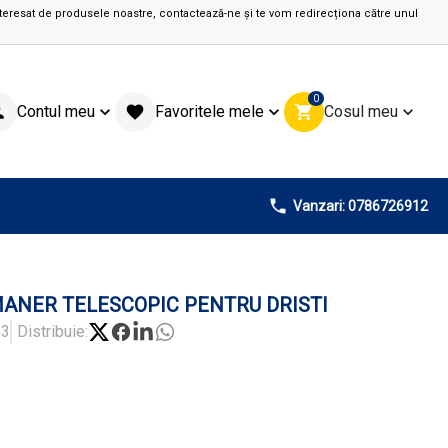
teresat de produsele noastre, contactează-ne și te vom redirecționa către unul
0
Contul meu
Favoritele mele
Cosul meu
Vanzari: 0786726912
MANER TELESCOPIC PENTRU DRISTI
53
Distribuie: