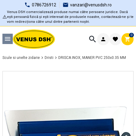
0786726912
vanzari@venusdsh.ro
Venus DSH comercializează produse numai către persoane juridice. Dacă
⚠️
ești persoană fizică și ești interesat de produsele noastre, contactează-ne și te
vom redirecționa către unul dintre partenerii noștri.
0
Scule si unelte zidarie
Dristi
DRISCA INOX, MANER PVC 250x0.35 MM