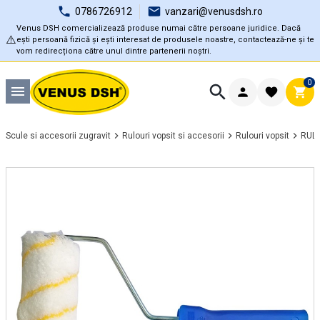
0786726912
vanzari@venusdsh.ro
Venus DSH comercializează produse numai către persoane juridice. Dacă
⚠️
ești persoană fizică și ești interesat de produsele noastre, contactează-ne și te
vom redirecționa către unul dintre partenerii noștri.
0
Scule si accesorii zugravit
Rulouri vopsit si accesorii
Rulouri vopsit
RULO