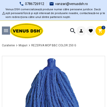
0786726912
vanzari@venusdsh.ro
Venus DSH comercializează produse numai către persoane juridice. Dacă
⚠️
ești persoană fizică și ești interesat de produsele noastre, contactează-ne și te
vom redirecționa către unul dintre partenerii noștri.
0
Curatenie
Mopuri
REZERVA MOP BBC COLOR 250 G