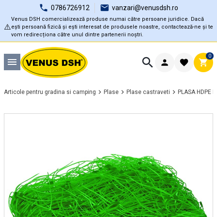
0786726912
vanzari@venusdsh.ro
Venus DSH comercializează produse numai către persoane juridice. Dacă
⚠️
ești persoană fizică și ești interesat de produsele noastre, contactează-ne și te
vom redirecționa către unul dintre partenerii noștri.
0
Articole pentru gradina si camping
Plase
Plase castraveti
PLASA HDPE P