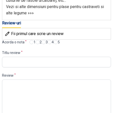
culturile de fasole urcatoare), etc...
Vezi si alte dimensiuni pentru plase pentru castraveti si
alte legume »»»
Review-uri
Fii primul care scrie un review
*
Acorda o nota
1
2
3
4
5
*
Titlu review
*
Review