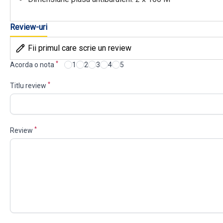
Review-uri
Fii primul care scrie un review
*
Acorda o nota
1
2
3
4
5
*
Titlu review
*
Review