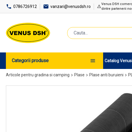
Venus DSH comercial
⚠️
0786726912
vanzari@venusdsh.ro
dintre partenerii noș
Categorii produse
Catalog Venu
Articole pentru gradina si camping
Plase
Plase anti buruieni
P