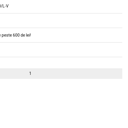
0/L-V
 peste 600 de lei!
1