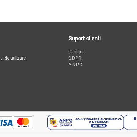
Suport clienti
Contact
ii de utilizare
G.D.P.R.
A.N.P.C.