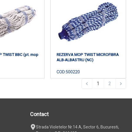
 TWIST BBC (pt. mop
REZERVA MOP TWIST MICROFIBRA
ALB-ALBASTRU (NC)
COD:
500220
1
2
Contact
Strada Violetelor Nr.14 A, Sector 6, Bucuresti,