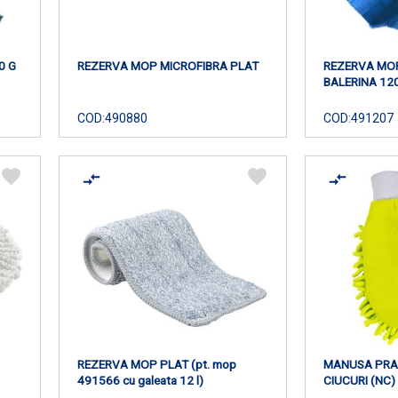
0 G
REZERVA MOP MICROFIBRA PLAT
REZERVA MO
BALERINA 12
COD:
490880
COD:
491207
REZERVA MOP PLAT (pt. mop
MANUSA PRAF
491566 cu galeata 12 l)
CIUCURI (NC)