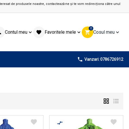
teresat de produsele noastre, contactează-ne și te vom redirecționa către unul
0
Contul meu
Favoritele mele
Cosul meu
Vanzari: 0786726912