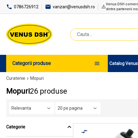
Venus DSH comercial
⚠️
0786726912
vanzari@venusdsh.ro
dintre partenerii noș
Categorii produse
Catalog Venu
Curatenie
Mopuri
Mopuri
26 produse
Categorie