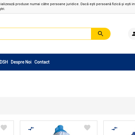
izează produse numai către persoane juridice. Dacă ești persoană fizică și ești in
tri.
sDSH
Despre Noi
Contact