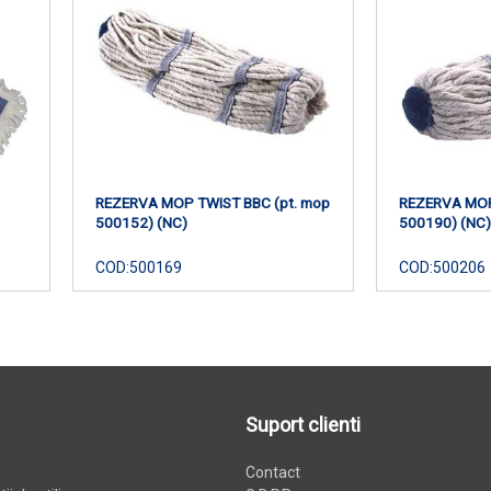
REZERVA MOP TWIST BBC (pt. mop
REZERVA MOP
500152) (NC)
500190) (NC)
COD:
500169
COD:
500206
Suport clienti
Contact