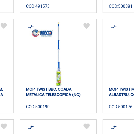
COD:
491573
COD:
500381
M,
MOP TWIST BBC, COADA
MOP TWIST M
CA
METALICA TELESCOPICA (NC)
ALBASTRU, C
COD:
500190
COD:
500176