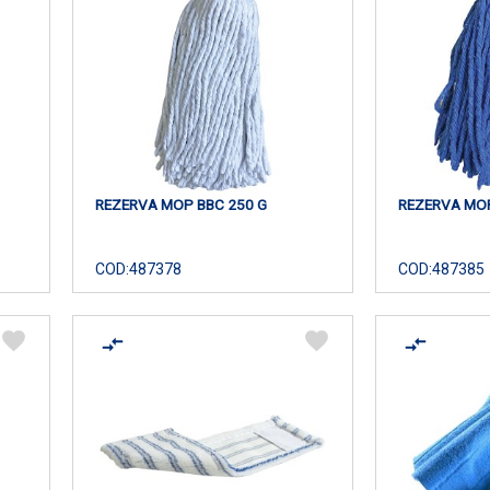
REZERVA MOP BBC 250 G
REZERVA MOP
COD:
487378
COD:
487385