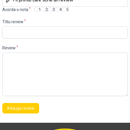
*
Acorda o nota
1
2
3
4
5
*
Titlu review
*
Review
Adauga review