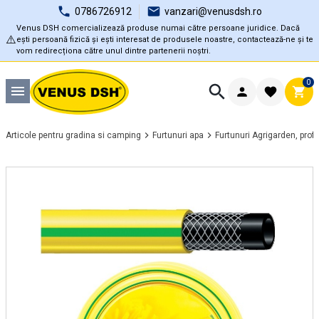
0786726912
vanzari@venusdsh.ro
Venus DSH comercializează produse numai către persoane juridice. Dacă
⚠️
ești persoană fizică și ești interesat de produsele noastre, contactează-ne și te
vom redirecționa către unul dintre partenerii noștri.
0
Articole pentru gradina si camping
Furtunuri apa
Furtunuri Agrigarden, prof