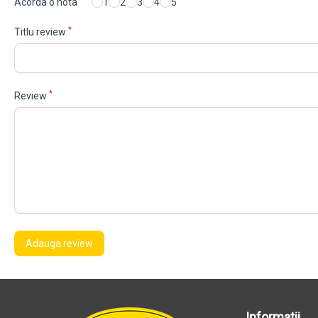
Acorda o nota
1
2
3
4
5
*
Titlu review
*
Review
Adauga review
Informatii