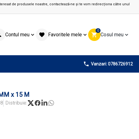
teresat de produsele noastre, contactează-ne și te vom redirecționa către unul
0
Contul meu
Favoritele mele
Cosul meu
Vanzari: 0786726912
MM x 15 M
38
Distribuie: