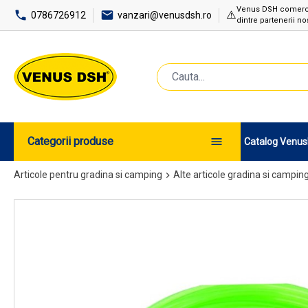
Venus DSH comercial
⚠️
0786726912
vanzari@venusdsh.ro
dintre partenerii noș
Categorii produse
Catalog Venu
Articole pentru gradina si camping
Alte articole gradina si campin