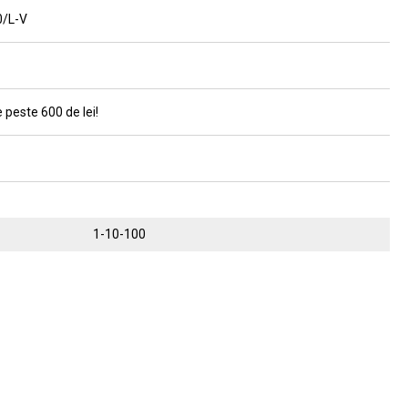
0/L-V
 peste 600 de lei!
1-10-100