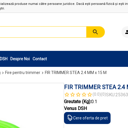
izează produse numai către persoane juridice. Dacă ești persoană fizică și ești in
tri.
sDSH
Despre Noi
Contact
g
Fire pentru trimmer
FIR TRIMMER STEA 2.4 MM x 15 M
FIR TRIMMER STEA 2.4 
(0.0)
(0)
SKU:
2536
Greutate (Kg):
0.1
Venus DSH
Cere oferta de pret