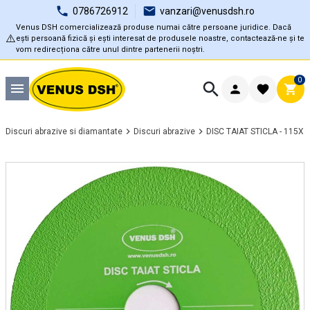
0786726912
vanzari@venusdsh.ro
Venus DSH comercializează produse numai către persoane juridice. Dacă
⚠️
ești persoană fizică și ești interesat de produsele noastre, contactează-ne și te
vom redirecționa către unul dintre partenerii noștri.
0
Discuri abrazive si diamantate
Discuri abrazive
DISC TAIAT STICLA - 115X