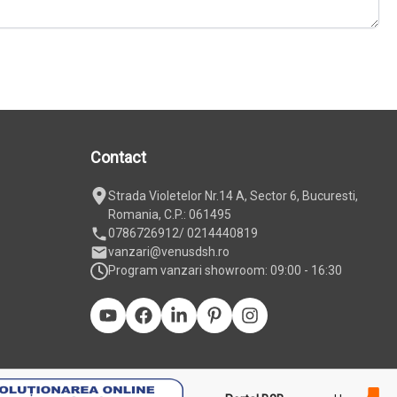
Contact
Strada Violetelor Nr.14 A, Sector 6, Bucuresti,
Romania, C.P.: 061495
0786726912
/ 0214440819
vanzari@venusdsh.ro
Program vanzari showroom: 09:00 - 16:30