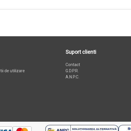
Suport clienti
Contact
ii de utilizare
G.D.P.R.
A.N.P.C.