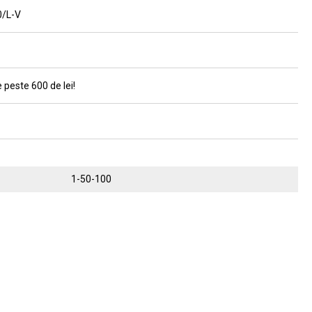
0/L-V
 peste 600 de lei!
1-50-100