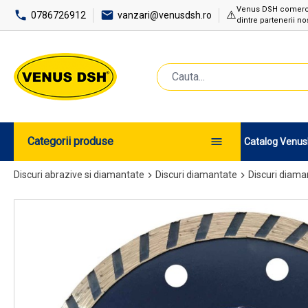
Venus DSH comercial
⚠️
0786726912
vanzari@venusdsh.ro
dintre partenerii noș
Categorii produse
Catalog Venu
Discuri abrazive si diamantate
Discuri diamantate
Discuri diama