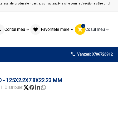
teresat de produsele noastre, contactează-ne și te vom redirecționa către unul
0
Contul meu
Favoritele mele
Cosul meu
Vanzari: 0786726912
 - 125X2.2X7.8X22.23 MM
81
Distribuie: