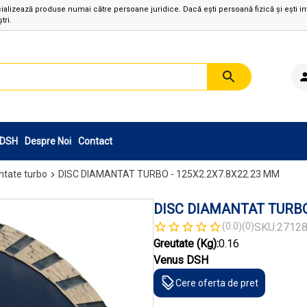
izează produse numai către persoane juridice. Dacă ești persoană fizică și ești in
tri.
sDSH
Despre Noi
Contact
ntate turbo
DISC DIAMANTAT TURBO - 125X2.2X7.8X22.23 MM
DISC DIAMANTAT TURBO
(0.0)
(0)
SKU:
2712
Greutate (Kg):
0.16
Venus DSH
Cere oferta de pret