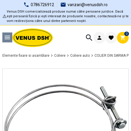
0786726912
vanzari@venusdsh.ro
Venus DSH comercializează produse numai către persoane juridice. Dacă
⚠️
ești persoană fizică și ești interesat de produsele noastre, contactează-ne și te
vom redirecționa către unul dintre partenerii noștri.
0
Elemente fixare si asamblare
Coliere
Coliere auto
COLIER DIN SARMA PE