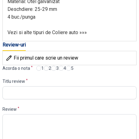
Material: Otel galvanizat
Deschdiere: 25-29 mm
4 buc./punga
Vezi si alte tipuri de Coliere auto »»»
Review-uri
Fii primul care scrie un review
*
Acorda o nota
1
2
3
4
5
*
Titlu review
*
Review