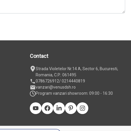
Contact
Strada Violetelor Nr.14 A, Sector 6, Bucuresti,
Romania, C.P.: 061495
0786726912
/ 0214440819
vanzari@venusdsh.ro
Program vanzari showroom: 09:00 - 16:30