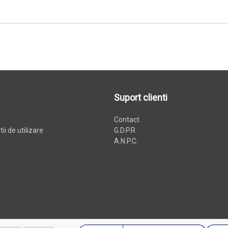
Suport clienti
Contact
ii de utilizare
G.D.P.R.
A.N.P.C.