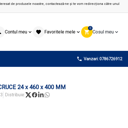
teresat de produsele noastre, contactează-ne și te vom redirecționa către unul
0
Contul meu
Favoritele mele
Cosul meu
Vanzari: 0786726912
CRUCE 24 x 460 x 400 MM
83
Distribuie: