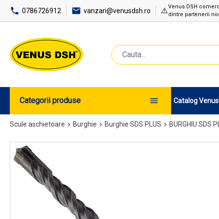
Venus DSH comercial
⚠️
0786726912
vanzari@venusdsh.ro
dintre partenerii noș
Categorii produse
Catalog Venu
Scule aschietoare
Burghie
Burghie SDS PLUS
BURGHIU SDS PL