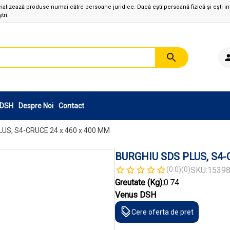
izează produse numai către persoane juridice. Dacă ești persoană fizică și ești in
tri.
sDSH
Despre Noi
Contact
US, S4-CRUCE 24 x 460 x 400 MM
BURGHIU SDS PLUS, S4-
(0.0)
(0)
SKU:
1539
Greutate (Kg):
0.74
Venus DSH
Cere oferta de pret