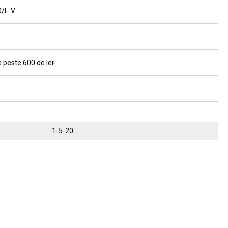
0/L-V
 peste 600 de lei!
1-5-20