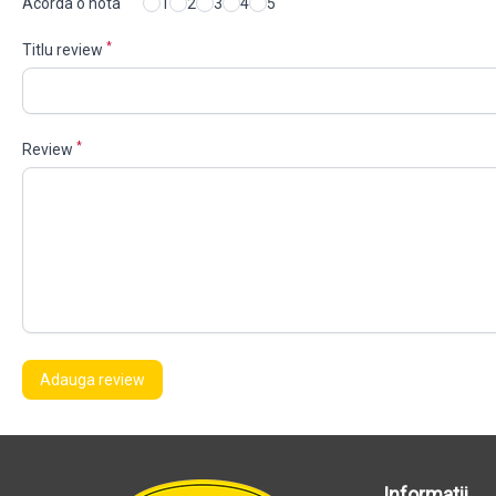
Acorda o nota
1
2
3
4
5
*
Titlu review
*
Review
Adauga review
Informatii