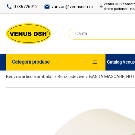
Venus DSH comercial
⚠️
0786726912
vanzari@venusdsh.ro
dintre partenerii noș
Categorii produse
Catalog Venu
Benzi si articole ambalat
Benzi adezive
BANDA MASCARE, HOT M