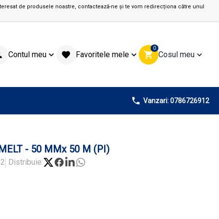
teresat de produsele noastre, contactează-ne și te vom redirecționa către unul
0
Contul meu
Favoritele mele
Cosul meu
Vanzari: 0786726912
LT - 50 MMx 50 M (PI)
02
Distribuie: