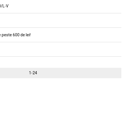
0/L-V
 peste 600 de lei!
1-24