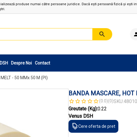
izează produse numai către persoane juridice. Dacă ești persoană fizică și ești in
tri.
sDSH
Despre Noi
Contact
ELT - 50 MMx 50 M (PI)
BANDA MASCARE, HOT ME
(0.0)
(0)
SKU:
4801
Greutate (Kg):
0.22
Venus DSH
Cere oferta de pret